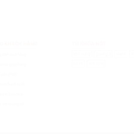
HIỆM CHĂM SÓC VÀ CHỌN MUA
KINH NGHIỆM CHĂM SÓC VÀ CHỌN
G 3
THÚ CƯNG 2
ười, 2017
3 Tháng Mười, 2017
i thú cưng, các bạn đã chấp
Khi nuôi thú cưng, các bạn đã 
 một người đồng hành với mình
nhận có một người đồng hành v
sẻ, yêu thương. Thú
để chia sẻ, yêu thương. Thú
Ợ KHÁCH HÀNG
TỪ KHÓA HÓT
chó cưng
giảm giá
jeans
t
 dẫn mua hàng
white
xinh xắm
 sách giao hàng
rả sản phẩm
hức thanh toán
 sách bảo mật
ệ với chúng tôi