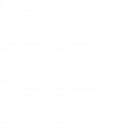
0%
ản sao) (bản sao) (bản sao) (bản sao)
 cưng dễ thương (bản sao) (bản sao) (bản sao) (bản sao)
Thú cưng dễ thương (bản sao) (bản sao) (
Add to
Add to
.000
₫
400.000
₫
29.000
₫
Wishlist
Wishlist
ản sao) (bản sao)
 cưng dễ thương (bản sao) (bản sao)
Thú cưng dễ thương (bản sao)
Add to
Add to
000
₫
29.000
₫
Wishlist
Wishlist
0%
ản sao) (bản sao) (bản sao) (bản sao)
 cưng dễ thương (bản sao) (bản sao) (bản sao) (bản sao)
Thú cưng dễ thương (bản sao) (bản sao) (
Add to
Add to
.000
₫
400.000
₫
29.000
₫
Wishlist
Wishlist
ản sao) (bản sao)
 cưng dễ thương (bản sao) (bản sao)
Thú cưng dễ thương (bản sao)
Add to
Add to
000
₫
29.000
₫
Wishlist
Wishlist