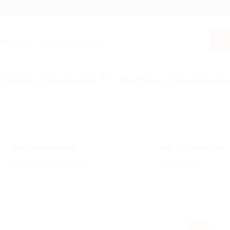
Đăng nhập / Đăng ký
Blog chi
Giới thiệu
Shop thú cưng
Blog Chia sẻ
Dịch vụ thú cưng
GIAO HÀNG NHANH
ĐỔI TRẢ MIỄN PHÍ
áp dụng trong thành phố
7 ngày đổi trả
-25%