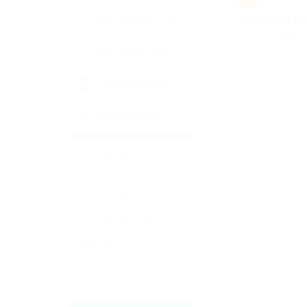
HẾT HÀNG
Thú cưng dễ thương (bản sao) (bản sao) (bản sao) (
Thú cưng dễ thư
Vật dụng thú cưng
Add to
100.000
₫
500.000
₫
400.0
Wishlist
Dịch vụ thú cưng
Tư vấn thú cưng
Menu thú cưng
CHÓ CẢNH DỄ THƯƠNG
Chó cảnh Nhật
Chó cảnh Mỹ
Chó cảnh Thái Lan
Chó cảnh dễ thương
Xem tất cả