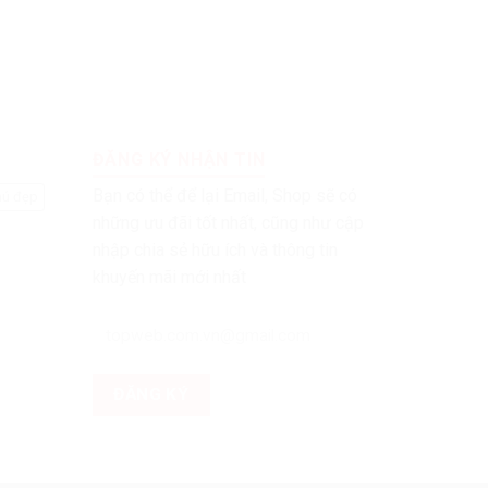
 MUA
KINH NGHIỆM CHĂM SÓC VÀ CHỌN MUA
THÚ CƯNG
3 Tháng Mười, 2017
chấp
Khi nuôi thú cưng, các bạn đã chấp
ới mình
nhận có một người đồng hành với mình
để chia sẻ, yêu thương. Thú
ĐĂNG KÝ NHẬN TIN
Bạn có thể để lại Email, Shop sẽ có
hú đẹp
những ưu đãi tốt nhất, cũng như cập
nhập chia sẻ hữu ích và thông tin
khuyến mãi mới nhất