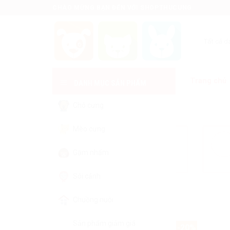
Skip
CHÀO MỪNG BẠN ĐẾN VỚI SHOPTHUCUNG
to
content
Trang chủ
DANH MỤC SẢN PHẨM
Chó cưng
Mèo cưng
THÚ CƯNG ĐÁNG YÊU
Gặm nhấm
hơn 100 thú cưng tại shop
Sói cảnh
THÚ CƯNG YÊU THÍCH
Chuồng nuôi
Sản phẩm giảm giá
-20%