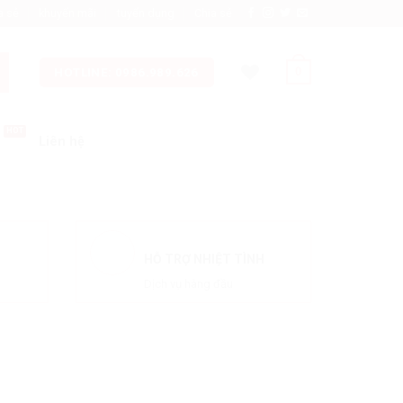
a sẻ
khuyến mãi
tuyển dụng
Chia sẻ
0
HOTLINE: 0986.989.626
Liên hệ
HỖ TRỢ NHIỆT TÌNH
Dịch vụ hàng đầu