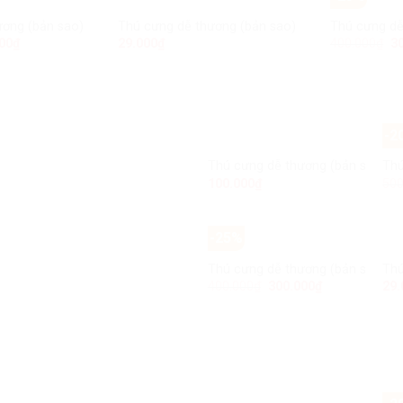
bản sao) (bản sao)
ơng (bản sao) (bản sao) (bản sao) (bản sao)
Thú cưng dễ thương (bản sao) (bản sao) (bản sa
Thú cưng dễ
Add to
Add to
00
₫
29.000
₫
400.000
₫
3
Wishlist
Wishlist
-2
HẾT HÀNG
Thú cưng dễ thương (bản sao) (b
Thú
Add to
100.000
₫
500
Wishlist
-25%
Thú cưng dễ thương (bản sao) (b
Thú
Add to
400.000
₫
300.000
₫
29.
Wishlist