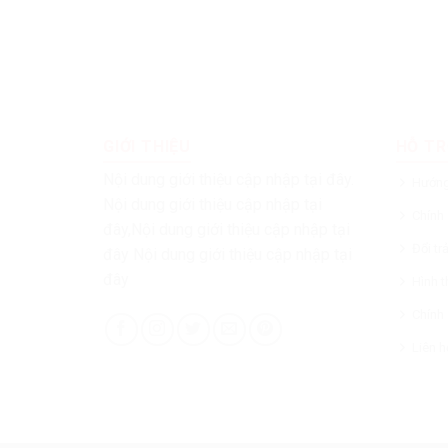
KINH NGHIỆM CHĂM SÓC VÀ CHỌN MUA
KINH NG
THÚ CƯNG 4
THÚ CƯN
3 Tháng Mười, 2017
3 Tháng M
Khi nuôi thú cưng, các bạn đã chấp
Khi nuô
nhận có một người đồng hành với mình
nhận có
để chia sẻ, yêu thương. Thú
để chia 
GIỚI THIỆU
HỖ TR
Nội dung giới thiệu cập nhập tại đây.
Hướng
Nội dung giới thiệu cập nhập tại
Chính
đây,Nội dung giới thiệu cập nhập tại
Đổi t
đây Nội dung giới thiệu cập nhập tại
đây
Hình t
Chính
Liên h