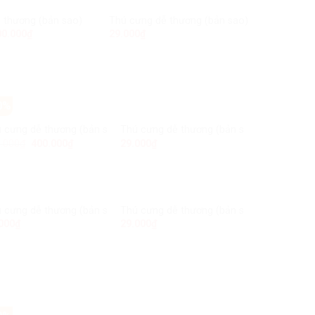
o)
 thương (bản sao) (bản sao) (bản sao)
Thú cưng dễ thương (bản sao) (bản sao)
Thú cưng
Add to
Add to
00.000
₫
29.000
₫
29.000
₫
Wishlist
Wishlist
0%
ản sao) (bản sao) (bản sao) (bản sao)
 cưng dễ thương (bản sao) (bản sao) (bản sao) (bản sao)
Thú cưng dễ thương (bản sao) (bản sao) (
Add to
Add to
.000
₫
400.000
₫
29.000
₫
Wishlist
Wishlist
ản sao) (bản sao)
 cưng dễ thương (bản sao) (bản sao)
Thú cưng dễ thương (bản sao)
Add to
Add to
000
₫
29.000
₫
Wishlist
Wishlist